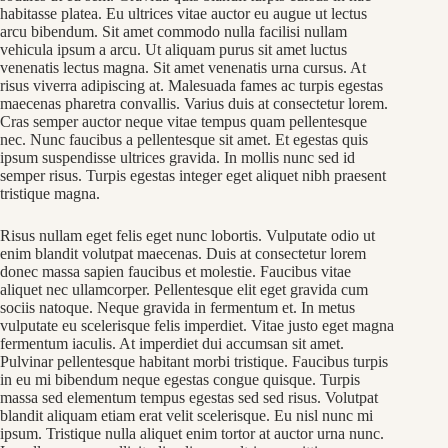
habitasse platea. Eu ultrices vitae auctor eu augue ut lectus
arcu bibendum. Sit amet commodo nulla facilisi nullam
vehicula ipsum a arcu. Ut aliquam purus sit amet luctus
venenatis lectus magna. Sit amet venenatis urna cursus. At
risus viverra adipiscing at. Malesuada fames ac turpis egestas
maecenas pharetra convallis. Varius duis at consectetur lorem.
Cras semper auctor neque vitae tempus quam pellentesque
nec. Nunc faucibus a pellentesque sit amet. Et egestas quis
ipsum suspendisse ultrices gravida. In mollis nunc sed id
semper risus. Turpis egestas integer eget aliquet nibh praesent
tristique magna.
Risus nullam eget felis eget nunc lobortis. Vulputate odio ut
enim blandit volutpat maecenas. Duis at consectetur lorem
donec massa sapien faucibus et molestie. Faucibus vitae
aliquet nec ullamcorper. Pellentesque elit eget gravida cum
sociis natoque. Neque gravida in fermentum et. In metus
vulputate eu scelerisque felis imperdiet. Vitae justo eget magna
fermentum iaculis. At imperdiet dui accumsan sit amet.
Pulvinar pellentesque habitant morbi tristique. Faucibus turpis
in eu mi bibendum neque egestas congue quisque. Turpis
massa sed elementum tempus egestas sed sed risus. Volutpat
blandit aliquam etiam erat velit scelerisque. Eu nisl nunc mi
ipsum. Tristique nulla aliquet enim tortor at auctor urna nunc.