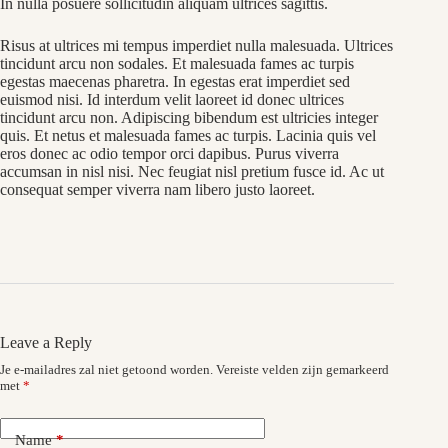
In nulla posuere sollicitudin aliquam ultrices sagittis.
Risus at ultrices mi tempus imperdiet nulla malesuada. Ultrices
tincidunt arcu non sodales. Et malesuada fames ac turpis
egestas maecenas pharetra. In egestas erat imperdiet sed
euismod nisi. Id interdum velit laoreet id donec ultrices
tincidunt arcu non. Adipiscing bibendum est ultricies integer
quis. Et netus et malesuada fames ac turpis. Lacinia quis vel
eros donec ac odio tempor orci dapibus. Purus viverra
accumsan in nisl nisi. Nec feugiat nisl pretium fusce id. Ac ut
consequat semper viverra nam libero justo laoreet.
Leave a Reply
Je e-mailadres zal niet getoond worden.
Vereiste velden zijn gemarkeerd
met
*
Name
*