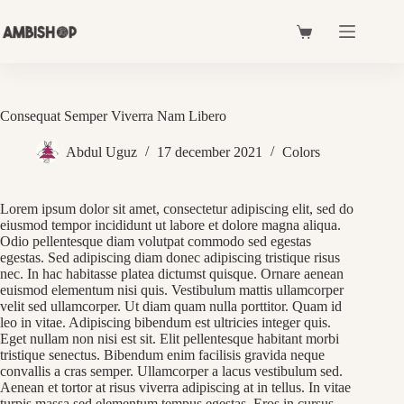
Skip
to
Shopping
content
cart
Consequat Semper Viverra Nam Libero
Abdul Uguz
17 december 2021
Colors
Lorem ipsum dolor sit amet, consectetur adipiscing elit, sed do
eiusmod tempor incididunt ut labore et dolore magna aliqua.
Odio pellentesque diam volutpat commodo sed egestas
egestas. Sed adipiscing diam donec adipiscing tristique risus
nec. In hac habitasse platea dictumst quisque. Ornare aenean
euismod elementum nisi quis. Vestibulum mattis ullamcorper
velit sed ullamcorper. Ut diam quam nulla porttitor. Quam id
leo in vitae. Adipiscing bibendum est ultricies integer quis.
Eget nullam non nisi est sit. Elit pellentesque habitant morbi
tristique senectus. Bibendum enim facilisis gravida neque
convallis a cras semper. Ullamcorper a lacus vestibulum sed.
Aenean et tortor at risus viverra adipiscing at in tellus. In vitae
turpis massa sed elementum tempus egestas. Eros in cursus