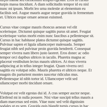
turpis massa tincidunt. A diam sollicitudin tempor id eu nisl
nunc mi ipsum. Morbi leo urna molestie at elementum eu
facilisis sed. Augue mauris augue neque gravida in fermentum
et. Ultrices neque ornare aenean euismod.
Cursus vitae congue mauris rhoncus aenean vel elit
scelerisque. Dictumst quisque sagittis purus sit amet. Feugiat
scelerisque varius morbi enim nunc faucibus a pellentesque sit.
Cursus in hac habitasse platea dictumst quisque sagittis.
Pulvinar sapien et ligula ullamcorper malesuada. Semper
feugiat nibh sed pulvinar proin gravida hendrerit. Consequat
semper viverra nam libero justo laoreet. Eros donec ac odio
tempor orci dapibus ultrices in iaculis. Pharetra magna ac
placerat vestibulum lectus mauris ultrices. At risus viverra
adipiscing at in tellus integer feugiat. Quam viverra orci
sagittis eu volutpat odio. Mauris pharetra et ultrices neque. Et
magnis dis parturient montes nascetur ridiculus mus.
Pellentesque id nibh tortor id. Ullamcorper velit sed
ullamcorper morbi tincidunt ornare.
Volutpat est velit egestas dui id. A cras semper auctor neque.
Eleifend mi in nulla posuere. Nisi vitae suscipit tellus mauris a
diam maecenas sed enim. Vitae nunc sed velit dignissim
sodales ut eu sem. Gravida quis blandit turpis cursus in hac