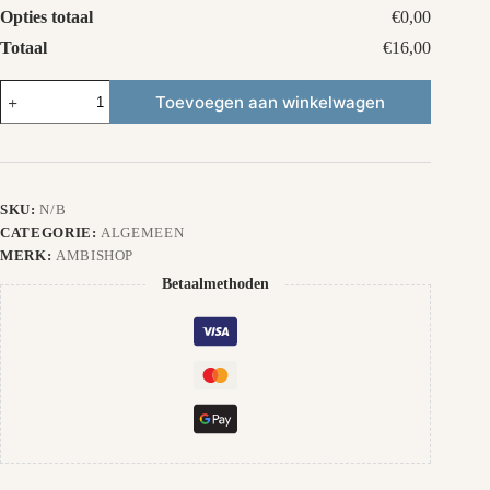
Opties totaal
€0,00
Totaal
€16,00
T-
Toevoegen aan winkelwagen
shirt
eigen
ontwerp
aantal
SKU:
N/B
CATEGORIE:
ALGEMEEN
MERK:
AMBISHOP
Betaalmethoden