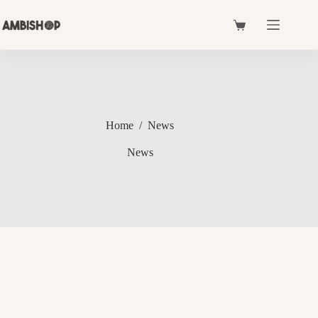
Skip
to
Shopping
content
cart
Home
/
News
News