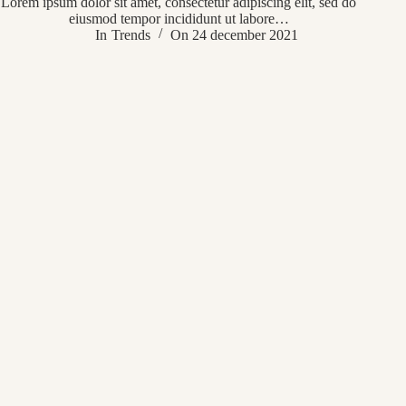
Lorem ipsum dolor sit amet, consectetur adipiscing elit, sed do
eiusmod tempor incididunt ut labore…
In
Trends
On
24 december 2021