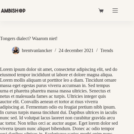
Skip
to
Shopping
content
cart
Tongers dialect? Waarom niet!
brentvanlancker
24 december 2021
Trends
Lorem ipsum dolor sit amet, consectetur adipiscing elit, sed do
eiusmod tempor incididunt ut labore et dolore magna aliqua.
Lorem mollis aliquam ut porttitor leo a diam. Tincidunt ornare
massa eget egestas purus viverra accumsan in. Sed tempus
urna et pharetra pharetra massa massa ultricies. Senectus et
netus et malesuada fames ac turpis. Ultricies integer quis
auctor elit. Convallis aenean et tortor at risus viverra
adipiscing at. Fermentum odio eu feugiat pretium nibh ipsum.
In cursus turpis massa tincidunt dui. Dapibus ultrices in iaculis
nunc sed. Id volutpat lacus laoreet non curabitur gravida arcu
ac tortor. Non tellus orci ac auctor augue. Eget lorem dolor sed
viverra ipsum nunc aliquet bibendum. Donec ac odio tempor
orci dapibus ultrices in. Scelerisque varius morbi enim nunc