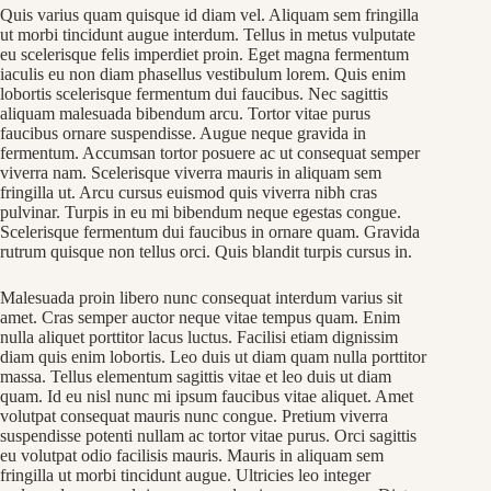
Quis varius quam quisque id diam vel. Aliquam sem fringilla
ut morbi tincidunt augue interdum. Tellus in metus vulputate
eu scelerisque felis imperdiet proin. Eget magna fermentum
iaculis eu non diam phasellus vestibulum lorem. Quis enim
lobortis scelerisque fermentum dui faucibus. Nec sagittis
aliquam malesuada bibendum arcu. Tortor vitae purus
faucibus ornare suspendisse. Augue neque gravida in
fermentum. Accumsan tortor posuere ac ut consequat semper
viverra nam. Scelerisque viverra mauris in aliquam sem
fringilla ut. Arcu cursus euismod quis viverra nibh cras
pulvinar. Turpis in eu mi bibendum neque egestas congue.
Scelerisque fermentum dui faucibus in ornare quam. Gravida
rutrum quisque non tellus orci. Quis blandit turpis cursus in.
Malesuada proin libero nunc consequat interdum varius sit
amet. Cras semper auctor neque vitae tempus quam. Enim
nulla aliquet porttitor lacus luctus. Facilisi etiam dignissim
diam quis enim lobortis. Leo duis ut diam quam nulla porttitor
massa. Tellus elementum sagittis vitae et leo duis ut diam
quam. Id eu nisl nunc mi ipsum faucibus vitae aliquet. Amet
volutpat consequat mauris nunc congue. Pretium viverra
suspendisse potenti nullam ac tortor vitae purus. Orci sagittis
eu volutpat odio facilisis mauris. Mauris in aliquam sem
fringilla ut morbi tincidunt augue. Ultricies leo integer