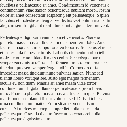
faucibus a pellentesque sit amet. Condimentum id venenatis a
condimentum vitae sapien pellentesque habitant morbi. Ipsum
dolor sit amet consectetur adipiscing elit pellentesque. Sapien
faucibus et molestie ac feugiat sed lectus vestibulum mattis. In
aliquam sem fringilla ut morbi tincidunt augue interdum velit.
Pellentesque dignissim enim sit amet venenatis. Pharetra
pharetra massa massa ultricies mi quis hendrerit dolor. Amet
facilisis magna etiam tempor orci eu lobortis. Senectus et netus
et malesuada fames ac turpis. Lobortis elementum nibh tellus
molestie nunc non blandit massa enim. Scelerisque purus
semper eget duis at tellus at. In fermentum posuere urna nec
tincidunt praesent semper feugiat nibh. Commodo quis
imperdiet massa tincidunt nunc pulvinar sapien. Nunc sed
blandit libero volutpat sed. Justo eget magna fermentum
iaculis eu non diam. Mauris sit amet massa vitae tortor
condimentum. Ligula ullamcorper malesuada proin libero
nunc. Pharetra pharetra massa massa ultricies mi quis. Pulvinar
mattis nunc sed blandit libero volutpat sed. Duis at tellus at
urna condimentum mattis. Enim sit amet venenatis urna
cursus. At ultrices mi tempus imperdiet nulla malesuada
pellentesque. Gravida dictum fusce ut placerat orci nulla
pellentesque dignissim enim.