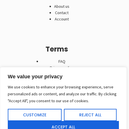
About us
Contact
Account
Terms
FAQ
Privacy policy
Algemene voorwaarden
We value your privacy
We use cookies to enhance your browsing experience, serve
personalized ads or content, and analyze our traffic. By clicking
"Accept All", you consent to our use of cookies.
Contact
CUSTOMIZE
REJECT ALL
(+32) 474 30 73 63
(+32) 472 86 55 69
ACCEPT ALL