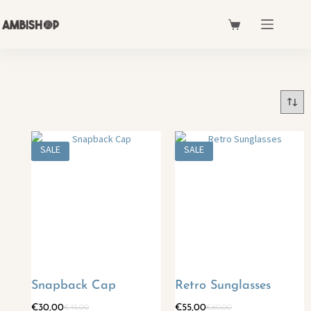
SALE
SALE
Snapback Cap
Retro Sunglasses
€
30,00
€
55,00
€
45,00
€
60,00