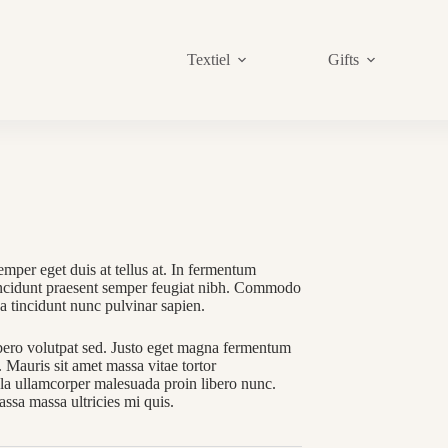
Textiel
Gifts
jke
emper eget duis at tellus at. In fermentum
incidunt praesent semper feugiat nibh. Commodo
a tincidunt nunc pulvinar sapien.
bero volutpat sed. Justo eget magna fermentum
 Mauris sit amet massa vitae tortor
a ullamcorper malesuada proin libero nunc.
assa massa ultricies mi quis.