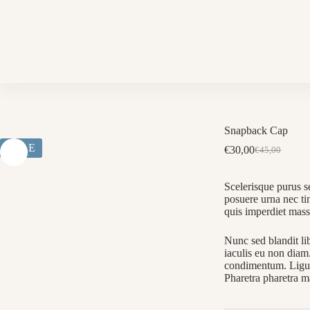
Skip
to
content
Snapback Cap
SALE
€
30,00
€
45,00
Oorspronkeli
Huidige
prijs
prijs
was:
is:
Scelerisque purus s
€45,00.
€30,00.
posuere urna nec t
quis imperdiet mass
Nunc sed blandit li
iaculis eu non diam.
condimentum. Ligul
Pharetra pharetra m