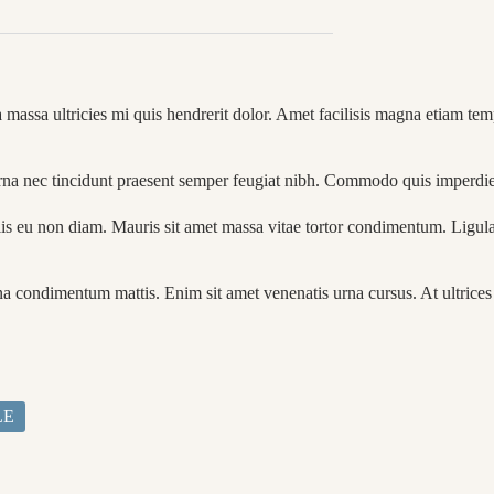
massa ultricies mi quis hendrerit dolor. Amet facilisis magna etiam temp
urna nec tincidunt praesent semper feugiat nibh. Commodo quis imperdie
lis eu non diam. Mauris sit amet massa vitae tortor condimentum. Ligul
 urna condimentum mattis. Enim sit amet venenatis urna cursus. At ultri
LE