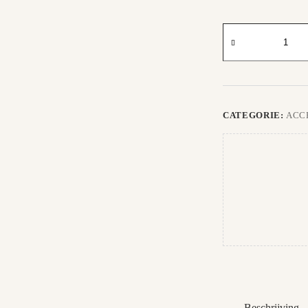
Snapback
Cap
aantal
CATEGORIE:
ACC
Beschrijving