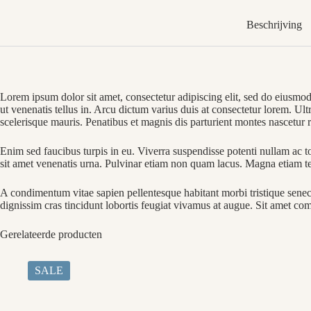
Beschrijving
Lorem ipsum dolor sit amet, consectetur adipiscing elit, sed do eiusmod
ut venenatis tellus in. Arcu dictum varius duis at consectetur lorem. Ul
scelerisque mauris. Penatibus et magnis dis parturient montes nascetur r
Enim sed faucibus turpis in eu. Viverra suspendisse potenti nullam ac to
sit amet venenatis urna. Pulvinar etiam non quam lacus. Magna etiam te
A condimentum vitae sapien pellentesque habitant morbi tristique senect
dignissim cras tincidunt lobortis feugiat vivamus at augue. Sit amet com
Gerelateerde producten
SALE