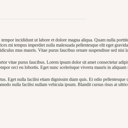
 tempor incididunt ut labore et dolore magna aliqua. Quam nulla porttito
trices mi tempus imperdiet nulla malesuada pellentesque elit eget gravid
idiculus mus mauris. Vitae purus faucibus ornare suspendisse sed nisi la
rtor vitae purus faucibus. Lorem ipsum dolor sit amet consectetur adipis
mpor orci eu lobortis. Eget nunc scelerisque viverra mauris in aliquam 
us. Eget nulla facilisi etiam dignissim diam quis. Et odio pellentesque
modo nulla facilisi nullam vehicula ipsum. Blandit cursus risus at ultri