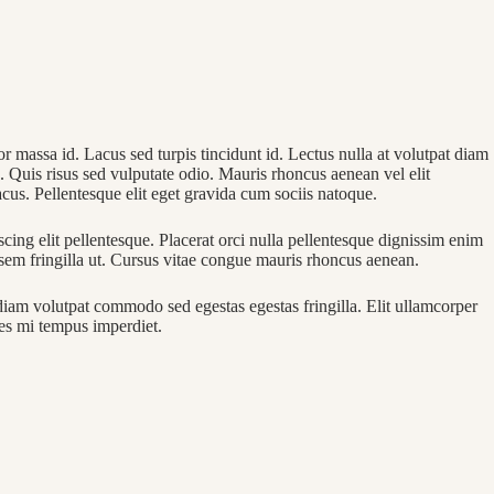
r massa id. Lacus sed turpis tincidunt id. Lectus nulla at volutpat diam
a. Quis risus sed vulputate odio. Mauris rhoncus aenean vel elit
cus. Pellentesque elit eget gravida cum sociis natoque.
cing elit pellentesque. Placerat orci nulla pellentesque dignissim enim
sem fringilla ut. Cursus vitae congue mauris rhoncus aenean.
 diam volutpat commodo sed egestas egestas fringilla. Elit ullamcorper
ces mi tempus imperdiet.