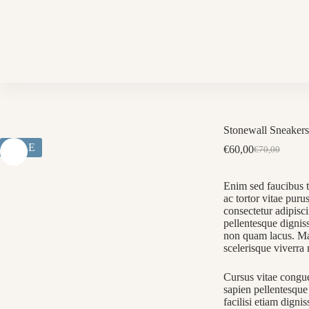
Skip
to
content
Stonewall Sneakers
SALE
€
60,00
€
70,00
Oorspronkeli
Huidige
prijs
prijs
was:
is:
Enim sed faucibus t
€70,00.
€60,00.
ac tortor vitae pur
consectetur adipisci
pellentesque dignis
non quam lacus. Ma
scelerisque viverra 
Cursus vitae congu
sapien pellentesque 
facilisi etiam digni