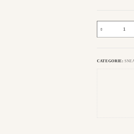
Stonewall
Sneakers
aantal
CATEGORIE:
SNE