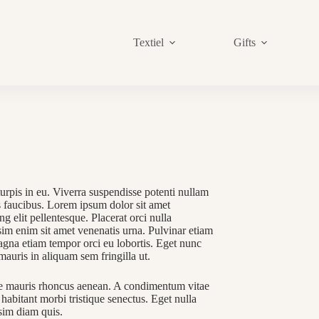
Textiel
Gifts
jke
urpis in eu. Viverra suspendisse potenti nullam
us faucibus. Lorem ipsum dolor sit amet
ng elit pellentesque. Placerat orci nulla
sim enim sit amet venenatis urna. Pulvinar etiam
gna etiam tempor orci eu lobortis. Eget nunc
mauris in aliquam sem fringilla ut.
e mauris rhoncus aenean. A condimentum vitae
habitant morbi tristique senectus. Eget nulla
ssim diam quis.