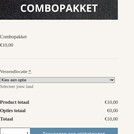
Combopakket
€
10,00
Verzendlocatie
*
Selecteer jouw land.
Product totaal
€10,00
Opties totaal
€0,00
Totaal
€10,00
Combopakket
Toevoegen aan winkelwagen