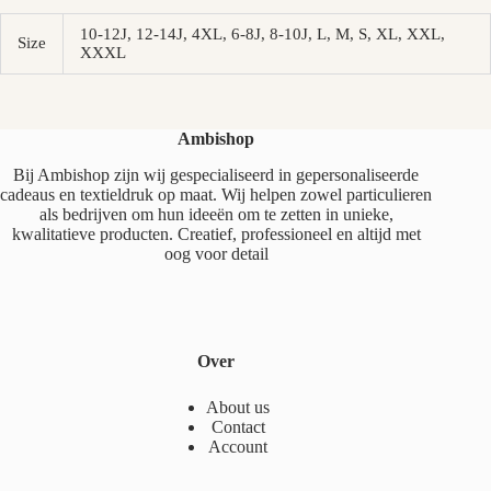
10-12J, 12-14J, 4XL, 6-8J, 8-10J, L, M, S, XL, XXL,
Size
XXXL
Ambishop
Bij Ambishop zijn wij gespecialiseerd in gepersonaliseerde
cadeaus en textieldruk op maat. Wij helpen zowel particulieren
als bedrijven om hun ideeën om te zetten in unieke,
kwalitatieve producten. Creatief, professioneel en altijd met
oog voor detail
Over
About us
Contact
Account