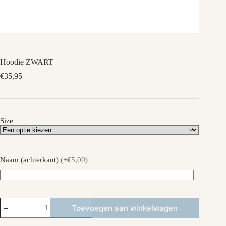
Hoodie ZWART
€
35,95
Size
Naam (achterkant)
(+€5,00)
Hoodie
Toevoegen aan winkelwagen
ZWART
aantal