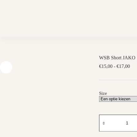
Skip
to
content
WSB Short JAKO
Prij
€
15,00
-
€
17,00
€15
tot
€17
Size
WSB
Short
JAKO
aantal