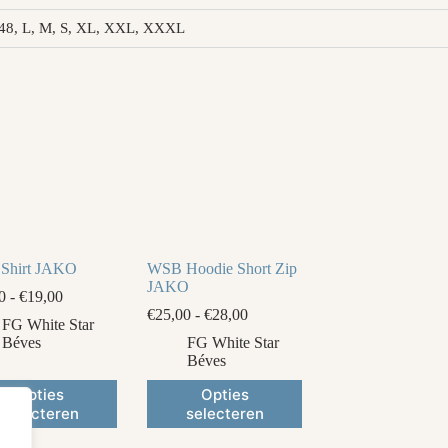
6, 48, L, M, S, XL, XXL, XXXL
Shirt JAKO
WSB Hoodie Short Zip
JAKO
Prijsklasse:
0
-
€
19,00
€16,00
Prijsklasse:
€
25,00
-
€
28,00
FG White Star
tot
€25,00
Béves
FG White Star
€19,00
tot
Béves
€28,00
Dit
Opties
Opties
ct
product
selecteren
selecteren
heeft
ere
meerdere