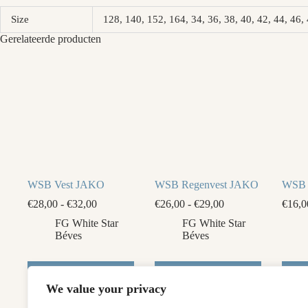
Size
128, 140, 152, 164, 34, 36, 38, 40, 42, 44, 4
Gerelateerde producten
WSB Vest JAKO
WSB Regenvest JAKO
WSB 
Prijsklasse:
Prijsklasse:
€
28,00
-
€
32,00
€
26,00
-
€
29,00
€
16,0
€28,00
€26,00
FG White Star
FG White Star
tot
tot
Béves
Béves
€32,00
€29,00
Dit
Dit
Dit
Opties
Opties
product
product
produ
selecteren
selecteren
We value your privacy
heeft
heeft
heeft
meerdere
meerdere
meerd