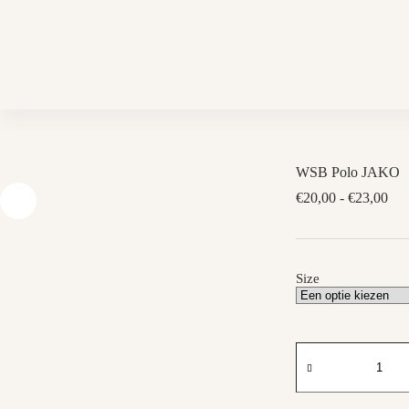
Skip
to
content
WSB Polo JAKO
Prij
€
20,00
-
€
23,00
€20
tot
€23
Size
WSB
Polo
JAKO
aantal