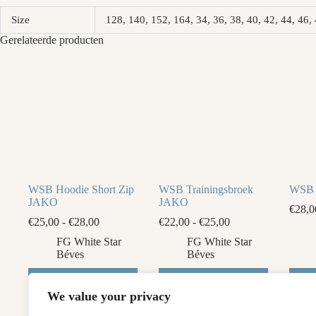
Size
128, 140, 152, 164, 34, 36, 38, 40, 42, 44, 4
Gerelateerde producten
WSB Hoodie Short Zip
WSB Trainingsbroek
WSB 
JAKO
JAKO
€
28,0
Prijsklasse:
Prijsklasse:
€
25,00
-
€
28,00
€
22,00
-
€
25,00
€25,00
€22,00
FG White Star
FG White Star
tot
tot
Béves
Béves
€28,00
€25,00
Dit
Dit
Dit
Opties
Opties
product
product
produ
selecteren
selecteren
We value your privacy
heeft
heeft
heeft
meerdere
meerdere
meerd