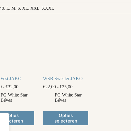
6, 48, L, M, S, XL, XXL, XXXL
Vest JAKO
WSB Sweater JAKO
Prijsklasse:
Prijsklasse:
0
-
€
32,00
€
22,00
-
€
25,00
€28,00
€22,00
FG White Star
FG White Star
tot
tot
Béves
Béves
€32,00
€25,00
Dit
Opties
Opties
ct
product
selecteren
selecteren
heeft
ere
meerdere