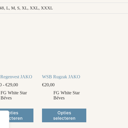
6, 48, L, M, S, XL, XXL, XXXL
Regenvest JAKO
WSB Rugzak JAKO
Prijsklasse:
0
-
€
29,00
€
20,00
€26,00
FG White Star
FG White Star
tot
Béves
Béves
€29,00
Dit
Opties
Opties
ct
product
selecteren
selecteren
heeft
ere
meerdere