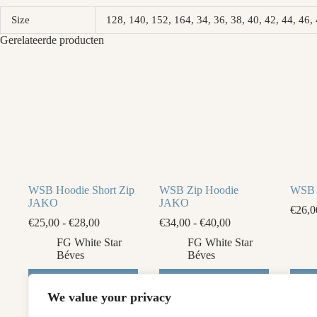
Size
128, 140, 152, 164, 34, 36, 38, 40, 42, 44, 4
Gerelateerde producten
WSB Hoodie Short Zip
WSB Zip Hoodie
WSB 
JAKO
JAKO
€
26,0
Prijsklasse:
Prijsklasse:
€
25,00
-
€
28,00
€
34,00
-
€
40,00
€25,00
€34,00
FG White Star
FG White Star
tot
tot
Béves
Béves
€28,00
€40,00
Dit
Dit
Dit
Opties
Opties
product
product
produ
selecteren
selecteren
We value your privacy
heeft
heeft
heeft
meerdere
meerdere
meerd