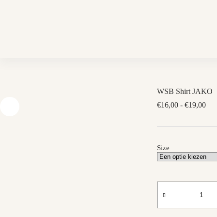
Skip
to
content
WSB Shirt JAKO
Prij
€
16,00
-
€
19,00
€16
tot
€19
Size
WSB
Shirt
JAKO
aantal