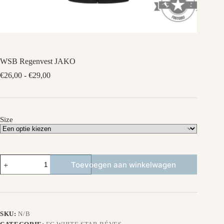
WSB Regenvest JAKO
Prijsklasse:
€
26,00
-
€
29,00
€26,00
tot
€29,00
Size
WSB
Toevoegen aan winkelwagen
Regenvest
JAKO
aantal
SKU:
N/B