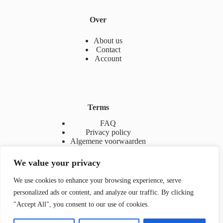
Over
About us
Contact
Account
Terms
FAQ
Privacy policy
Algemene voorwaarden
We value your privacy
We use cookies to enhance your browsing experience, serve
Contact
personalized ads or content, and analyze our traffic. By clicking
"Accept All", you consent to our use of cookies.
(+32) 474 30 73 63
(+32) 472 86 55 69