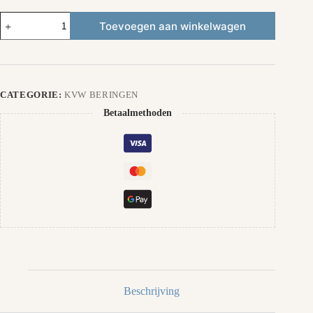
KVW
Toevoegen aan winkelwagen
Puzzel
(of
eigen
foto)
aantal
CATEGORIE:
KVW BERINGEN
Betaalmethoden
Beschrijving