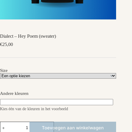
Dialect – Hey Poem (sweater)
€
25,00
Size
Andere kleuren
Kies één van de kleuren in het voorbeeld
Dialect
Toevoegen aan winkelwagen
-