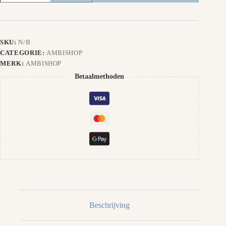
Hey
Poem
(sweater)
aantal
SKU:
N/B
CATEGORIE:
AMBISHOP
MERK:
AMBISHOP
Betaalmethoden
Beschrijving