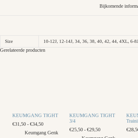
Bijkomende informa
Size
10-12J, 12-14J, 34, 36, 38, 40, 42, 44, 4XL, 6
Gerelateerde producten
KEUMGANG TIGHT
KEUMGANG TIGHT
KEU
3/4
Train
Prijsklasse:
€
31,50
-
€
34,50
€31,50
Prijsklasse:
€
25,50
-
€
29,50
€
28,5
Keumgang Genk
tot
€25,50