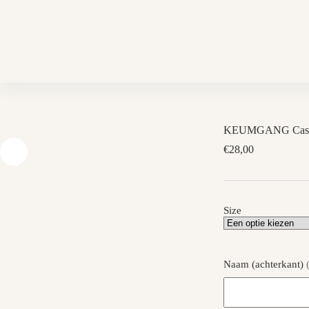
Skip
to
content
KEUMGANG Cas
€
28,00
Size
Naam (achterkant)