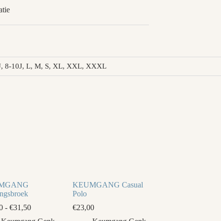
tie
-8J, 8-10J, L, M, S, XL, XXL, XXXL
MGANG
KEUMGANG Casual
ingsbroek
Polo
Prijsklasse:
0
-
€
31,50
€
23,00
€28,50