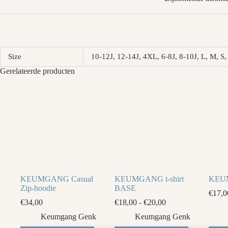
Size
10-12J, 12-14J, 4XL, 6-8J, 8-10J, L, M,
Gerelateerde producten
KEUMGANG Casual
KEUMGANG t-shirt
KEU
Zip-hoodie
BASE
€
17,0
Prijsklasse:
€
34,00
€
18,00
-
€
20,00
€18,00
Keumgang Genk
Keumgang Genk
tot