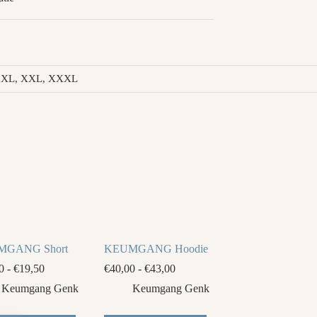
 S, XL, XXL, XXXL
MGANG Short
KEUMGANG Hoodie
Prijsklasse:
Prijsklasse:
0
-
€
19,50
€
40,00
-
€
43,00
€17,00
€40,00
Keumgang Genk
Keumgang Genk
tot
tot
€19,50
€43,00