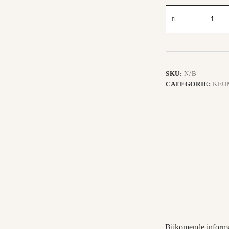
KEUMGANG
Jacket
aantal
SKU:
N/B
CATEGORIE:
KEU
Bijkomende informa