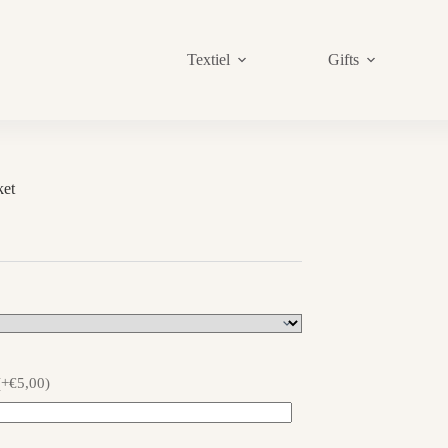
Textiel
Gifts
et
sklasse:
,00
,00
(+€5,00)