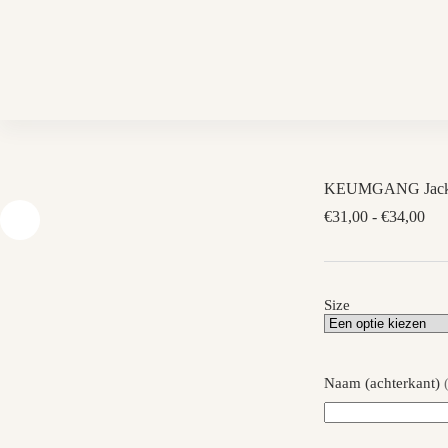
Skip
to
content
KEUMGANG Jack
Prij
€
31,00
-
€
34,00
€31
tot
€34
Size
Naam (achterkant)