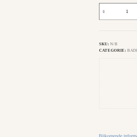
Badiator
Jacket
longzip
aantal
SKU:
N/B
CATEGORIE:
BAD
Bijkomende informa