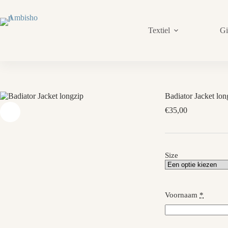
Skip
to
content
Textiel
Gi
Badiator Jacket lon
€
35,00
Size
Voornaam
*