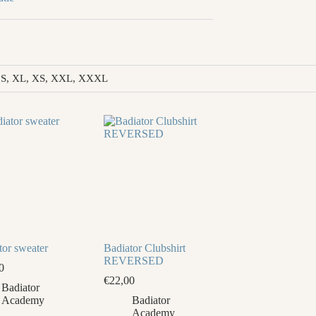
M, S, XL, XS, XXL, XXXL
tor sweater
Badiator Clubshirt
REVERSED
0
€
22,00
Badiator
Academy
Badiator
Academy