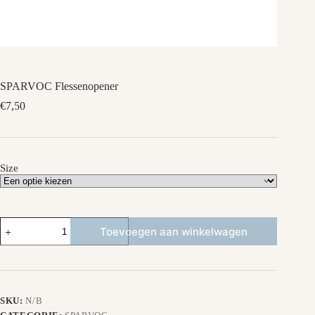
SPARVOC Flessenopener
€
7,50
Size
SPARVOC
Toevoegen aan winkelwagen
Flessenopener
aantal
SKU:
N/B