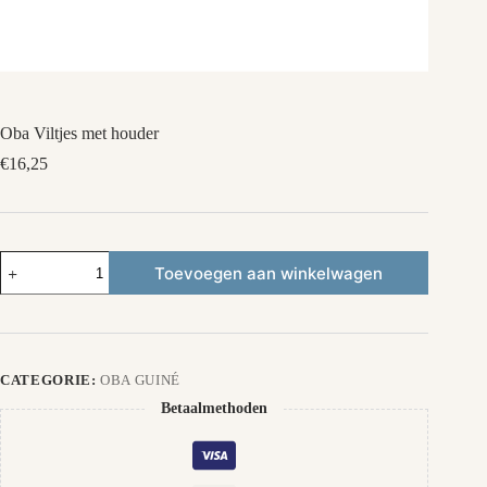
Oba Viltjes met houder
€
16,25
Oba
Toevoegen aan winkelwagen
Viltjes
met
houder
aantal
CATEGORIE:
OBA GUINÉ
Betaalmethoden