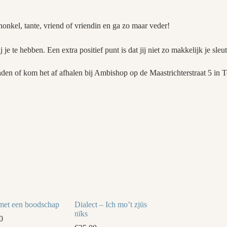
onkel, tante, vriend of vriendin en ga zo maar veder!
 je te hebben. Een extra positief punt is dat jij niet zo makkelijk je sle
zenden of kom het af afhalen bij Ambishop op de Maastrichterstraat 5 in
et een boodschap
Dialect – Ich mo’t zjüs
nïks
0