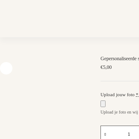
Skip
to
content
Gepersonaliseerde 
€
5,00
Upload jouw foto
*
Upload je foto en wij
Gepersonaliseerde
sleutelhanger
aantal