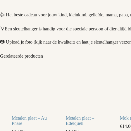
👍 Het beste cadeau voor jouw kind, kleinkind, geliefde, mama, papa, n
💡Een sleutelhanger is handig voor die speciale persoon of dier altijd bij
📷 Upload je foto (kijk naar de kwaliteit) en laat je sleutelhanger ver
Gerelateerde producten
Metalen plaat – Au
Metalen plaat –
Mok m
Phare
Edelquell
€
14,0