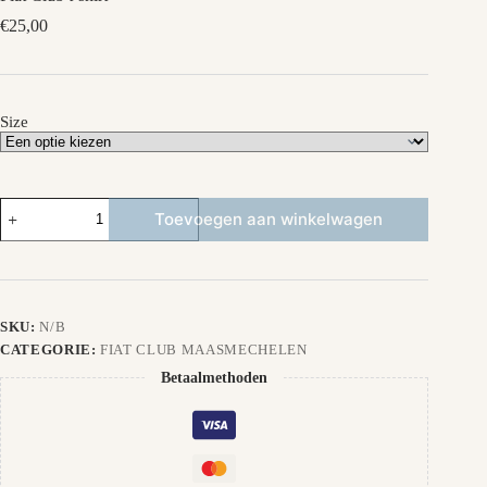
€
25,00
Size
Fiat
Toevoegen aan winkelwagen
Club
t-
shirt
aantal
SKU:
N/B
CATEGORIE:
FIAT CLUB MAASMECHELEN
Betaalmethoden